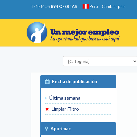
TENEMOS
894 OFERTAS
Perú
Cambiar país
Categorías
Fecha de publicación
Última semana
Limpiar Filtro
Apurímac