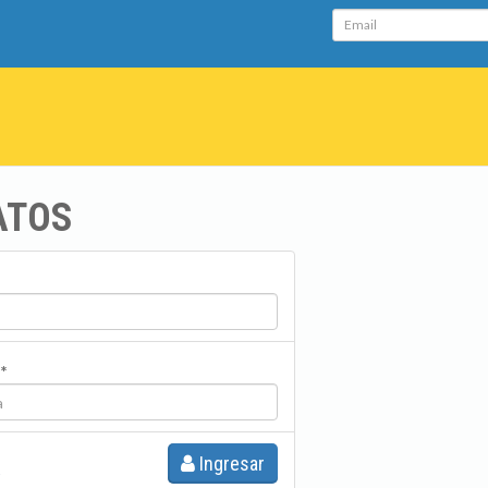
Email
ATOS
*
Ingresar
?