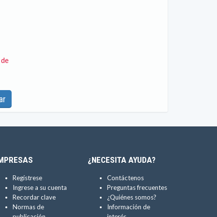
 de
ar
MPRESAS
¿NECESITA AYUDA?
Regístrese
Contáctenos
Ingrese a su cuenta
Preguntas frecuentes
Recordar clave
¿Quiénes somos?
Normas de
Información de
publicación
interés