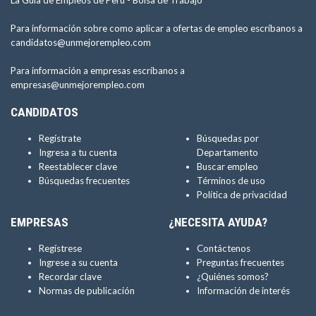
La Guía de Empleos de Perú -
Bolsa de Trabajo
Para información sobre como aplicar a ofertas de empleo escríbanos a
candidatos@unmejorempleo.com
Para información a empresas escríbanos a
empresas@unmejorempleo.com
CANDIDATOS
Regístrate
Búsquedas por
Ingresa a tu cuenta
Departamento
Reestablecer clave
Buscar empleo
Búsquedas frecuentes
Términos de uso
Política de privacidad
EMPRESAS
¿NECESITA AYUDA?
Regístrese
Contáctenos
Ingrese a su cuenta
Preguntas frecuentes
Recordar clave
¿Quiénes somos?
Normas de publicación
Información de interés