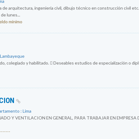
ima
de arquitectura, ingeniería civil, dibujo técnico en construcción civil etc
de lunes...
ueldo mínimo
: Lambayeque
do, colegiado y habilitado.  Deseables estudios de especialización o di
ACION
artamento : Lima
ADO Y VENTILACION EN GENERAL, PARA TRABAJAR EN EMPRESA 
------