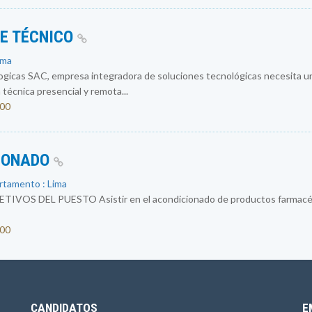
E TÉCNICO
ima
logicas SAC, empresa integradora de soluciones tecnológicas necesit
 técnica presencial y remota...
200
CIONADO
rtamento : Lima
OS DEL PUESTO Asistir en el acondicionado de productos farmacéuti
300
CANDIDATOS
E