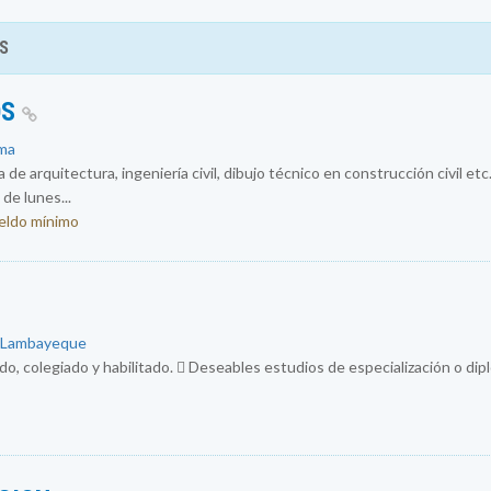
S
OS
ima
de arquitectura, ingeniería civil, dibujo técnico en construcción civil etc
de lunes...
ueldo mínimo
: Lambayeque
do, colegiado y habilitado.  Deseables estudios de especialización o di