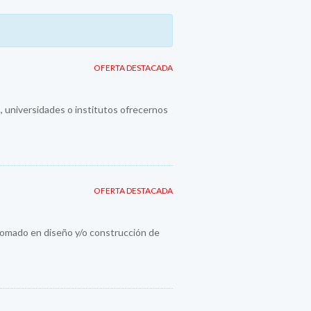
OFERTA DESTACADA
., universidades o institutos ofrecernos
OFERTA DESTACADA
plomado en diseño y/o construcción de