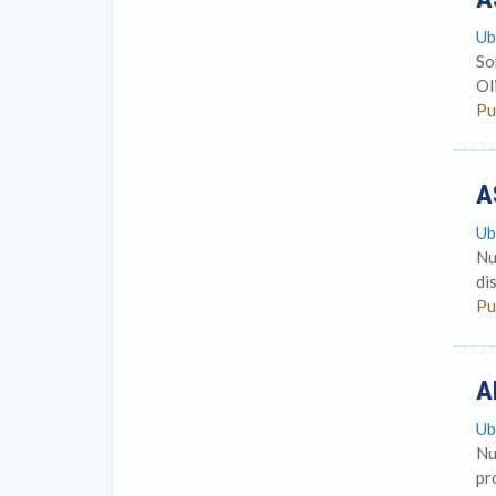
Ub
So
Ol
Pu
A
Ub
Nu
di
Pu
A
Ub
Nu
pr