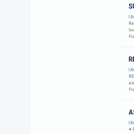
S
Ub
Re
In
Pu
R
Ub
RE
a.
Pu
A
Ub
• 