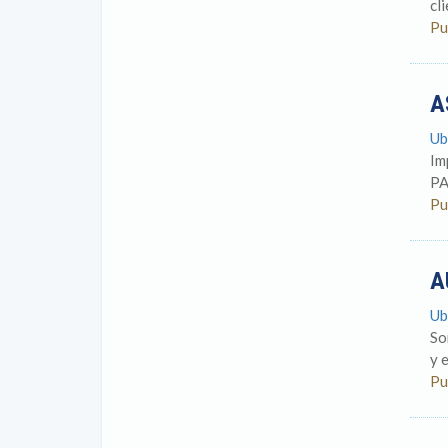
cl
Pu
A
Ub
Im
PA
Pu
A
Ub
So
y 
Pu