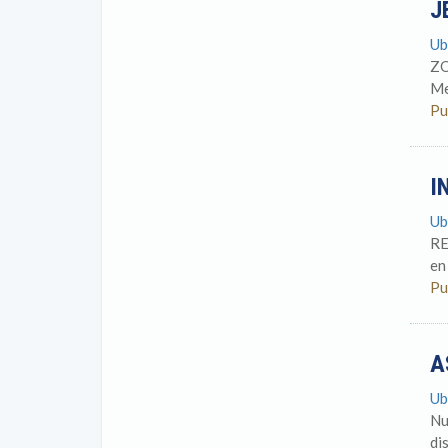
J
Ub
ZO
Me
Pu
I
Ub
RE
en
Pu
A
Ub
Nu
di