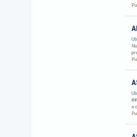
Pu
A
Ub
Nu
pr
Pu
A
Ub
##
o 
Pu
A