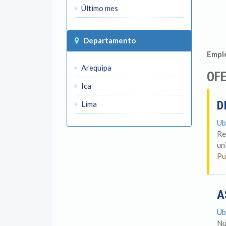
Último mes
Departamento
Emple
Arequipa
OFE
Ica
D
Lima
Ub
Re
un
Pu
A
Ub
Nu