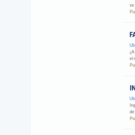
se
Pu
F
Ub
¿A
el
Pu
I
Ub
In
de
Pu