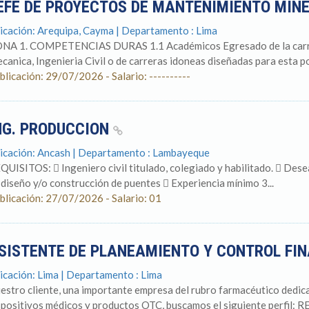
EFE DE PROYECTOS DE MANTENIMIENTO MIN
icación: Arequipa, Cayma | Departamento : Lima
NA 1. COMPETENCIAS DURAS 1.1 Académicos Egresado de la carrera 
canica, Ingenieria Civil o de carreras idoneas diseñadas para esta pos
blicación: 29/07/2026 - Salario: ----------
NG. PRODUCCION
icación: Ancash | Departamento : Lambayeque
QUISITOS:  Ingeniero civil titulado, colegiado y habilitado.  Dese
 diseño y/o construcción de puentes  Experiencia mínimo 3...
blicación: 27/07/2026 - Salario: 01
SISTENTE DE PLANEAMIENTO Y CONTROL FIN
icación: Lima | Departamento : Lima
estro cliente, una importante empresa del rubro farmacéutico dedica
spositivos médicos y productos OTC, buscamos el siguiente perfil: R