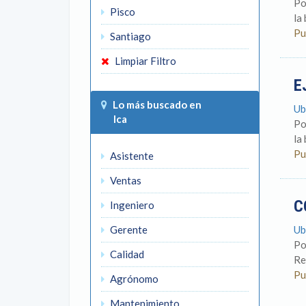
Po
Pisco
la
Pu
Santiago
Limpiar Filtro
E
Lo más buscado en
Ub
Ica
Po
la
Pu
Asistente
Ventas
C
Ingeniero
Gerente
Ub
Po
Calidad
Re
Pu
Agrónomo
Mantenimiento