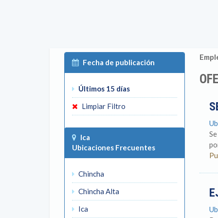
Emple
Fecha de publicación
OFE
Últimos 15 días
S
Limpiar Filtro
Ub
Se
Ica
po
Ubicaciones Frecuentes
Pu
Chincha
E
Chincha Alta
Ica
Ub