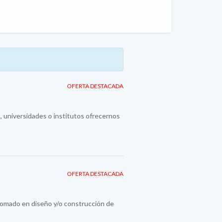
OFERTA DESTACADA
., universidades o institutos ofrecernos
OFERTA DESTACADA
plomado en diseño y/o construcción de