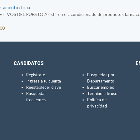
rtamento : Lima
OS DEL PUESTO Asistir en el acondicionado de productos farmacéuti
300
CANDIDATOS
E
Regístrate
Búsquedas por
Ingresa a tu cuenta
Departamento
Reestablecer clave
Buscar empleo
Búsquedas
Términos de uso
frecuentes
Política de
privacidad