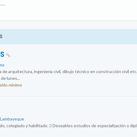
---
S
OS
ima
de arquitectura, ingeniería civil, dibujo técnico en construcción civil etc
de lunes...
ueldo mínimo
: Lambayeque
do, colegiado y habilitado.  Deseables estudios de especialización o di