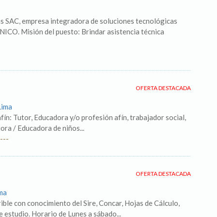
s SAC, empresa integradora de soluciones tecnológicas
CO. Misión del puesto: Brindar asistencia técnica
OFERTA DESTACADA
Lima
fín: Tutor, Educadora y/o profesión afín, trabajador social,
ora / Educadora de niños...
---
OFERTA DESTACADA
ima
rible con conocimiento del Sire, Concar, Hojas de Cálculo,
e estudio. Horario de Lunes a sábado...