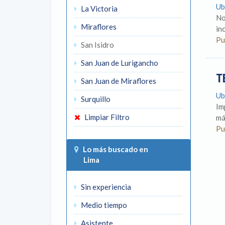
Ub
La Victoria
No
Miraflores
in
Pu
San Isidro
San Juan de Lurigancho
T
San Juan de Miraflores
Ub
Surquillo
Im
Limpiar Filtro
má
Pu
Lo más buscado en
Lima
Sin experiencia
Medio tiempo
Asistente