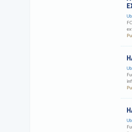
E
Ub
FO
ex
Pu
H
Ub
Fu
in
Pu
H
Ub
Fu