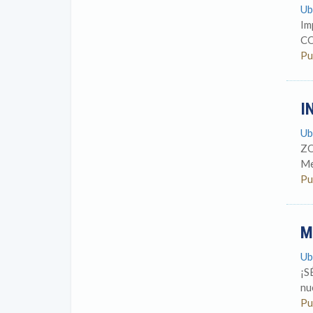
Ub
Im
CO
Pu
I
Ub
ZO
Me
Pu
M
Ub
¡S
nu
Pu