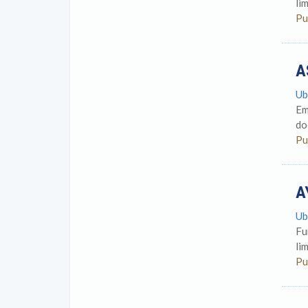
lim
Pu
A
Ub
Em
do
Pu
A
Ub
Fu
li
Pu