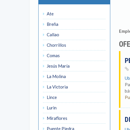
Ate
Breña
Emple
Callao
OFE
Chorrillos
Comas
P
Jesús María
La Molina
Ub
Pa
La Victoria
bá
Lince
Pu
Lurin
Miraflores
D
Puente Piedra
Ub