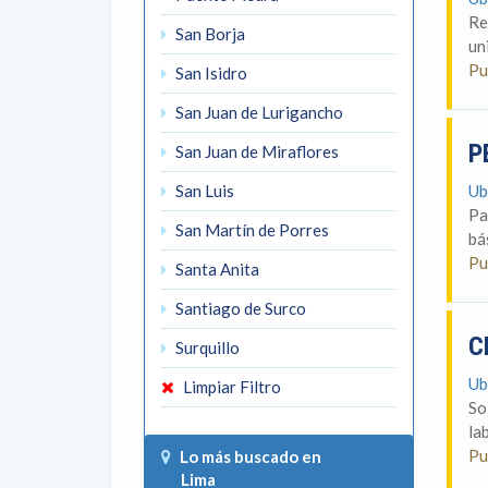
Re
San Borja
un
Pu
San Isidro
San Juan de Lurigancho
P
San Juan de Miraflores
San Luis
Ub
Pa
San Martín de Porres
bá
Pu
Santa Anita
Santiago de Surco
C
Surquillo
Ub
Limpiar Filtro
So
la
Pu
Lo más buscado en
Lima