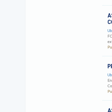
A
C
Ub
FO
ex
Pu
P
Ub
En
Co
Pu
A