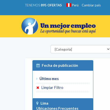
TENEMOS
895 OFERTAS
Perú
Cambiar país
Categorías
Fecha de publicación
Último mes
Limpiar Filtro
Lima
Ubicaciones Frecuentes