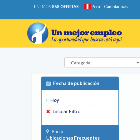
TENEMOS
868 OFERTAS
Perú
Cambiar país
Categorías
Fecha de publicación
Hoy
Limpiar Filtro
Piura
Ubicaciones Frecuentes