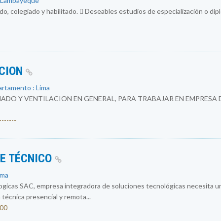
: Lambayeque
do, colegiado y habilitado.  Deseables estudios de especialización o di
ACION
artamento : Lima
ADO Y VENTILACION EN GENERAL, PARA TRABAJAR EN EMPRESA 
------
E TÉCNICO
ima
logicas SAC, empresa integradora de soluciones tecnológicas necesit
 técnica presencial y remota...
200