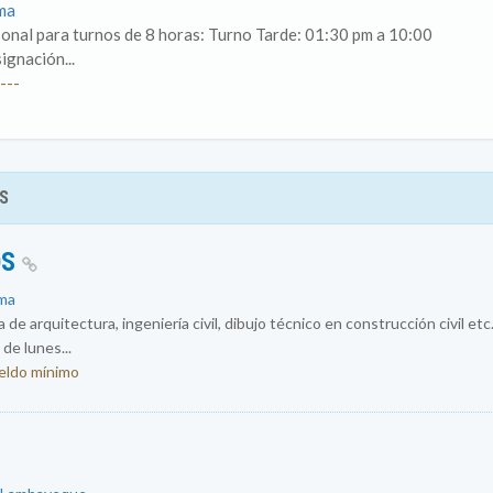
ima
sonal para turnos de 8 horas: Turno Tarde: 01:30 pm a 10:00
ignación...
---
S
OS
ima
de arquitectura, ingeniería civil, dibujo técnico en construcción civil etc
de lunes...
ueldo mínimo