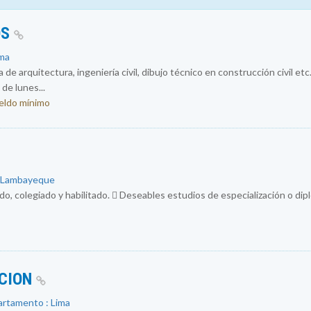
OS
ima
de arquitectura, ingeniería civil, dibujo técnico en construcción civil etc
de lunes...
ueldo mínimo
: Lambayeque
do, colegiado y habilitado.  Deseables estudios de especialización o di
ACION
artamento : Lima