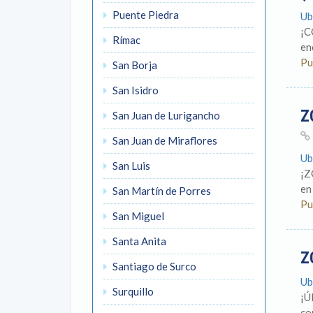
Puente Piedra
Ub
¡C
Rímac
en
Pu
San Borja
San Isidro
Z
San Juan de Lurigancho
San Juan de Miraflores
Ub
San Luis
¡Z
en
San Martín de Porres
Pu
San Miguel
Santa Anita
Z
Santiago de Surco
Ub
Surquillo
¡Ú
co