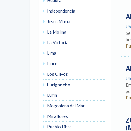
Huaura
Independencia
A
Jesús María
Ub
La Molina
Se
bu
La Victoria
Pu
Lima
Lince
A
Los Olivos
Ub
Lurigancho
Em
po
Lurin
Pu
Magdalena del Mar
Miraflores
Z
(
Pueblo Libre