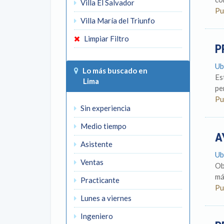
Villa El Salvador
Pu
Villa María del Triunfo
Limpiar Filtro
P
Ub
Lo más buscado en
Es
Lima
pe
Pu
Sin experiencia
Medio tiempo
A
Asistente
Ub
Ventas
Ob
má
Practicante
Pu
Lunes a viernes
Ingeniero