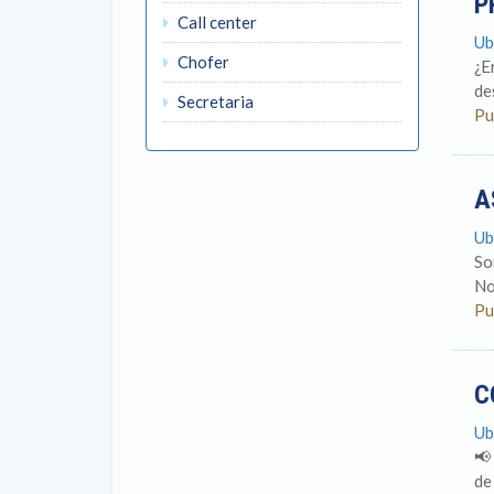
P
Call center
Ub
Chofer
¿E
des
Secretaria
Pu
A
Ub
So
No
Pu
C
Ub
📢
de