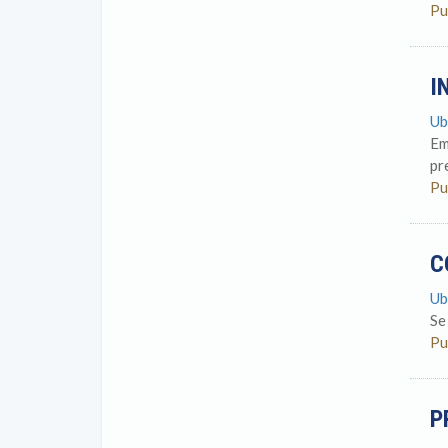
Pu
I
Ub
Em
pr
Pu
C
Ub
Se
Pu
P