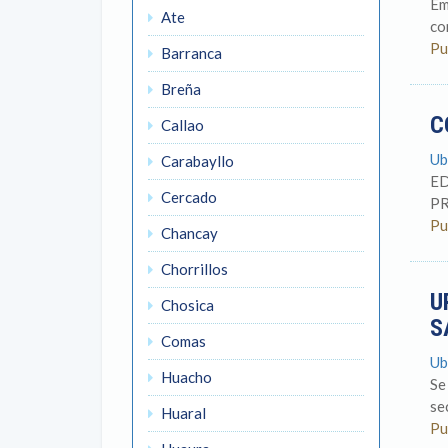
Em
Ate
co
Pu
Barranca
Breña
C
Callao
Ub
Carabayllo
ED
Cercado
PR
Pu
Chancay
Chorrillos
U
Chosica
S
Comas
Ub
Huacho
Se
se
Huaral
Pu