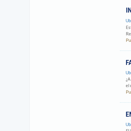
I
Ub
Es
Re
Pu
F
Ub
¿A
el
Pu
E
Ub
FU