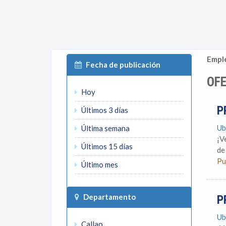
Emple
Fecha de publicación
OFE
Hoy
P
Últimos 3 días
Ub
Última semana
¡V
Últimos 15 días
de 
Pu
Último mes
Departamento
P
Ub
Callao