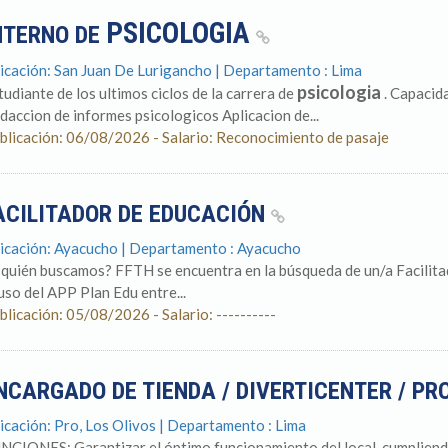
PSICOLOGIA
NTERNO DE
icación: San Juan De Lurigancho | Departamento : Lima
psicologia
tudiante de los ultimos ciclos de la carrera de
. Capacida
daccion de informes psicologicos Aplicacion de...
blicación: 06/08/2026 - Salario: Reconocimiento de pasaje
ACILITADOR DE EDUCACIÓN
icación: Ayacucho | Departamento : Ayacucho
 quién buscamos? FFTH se encuentra en la búsqueda de un/a Facilit
 uso del APP Plan Edu entre...
blicación: 05/08/2026 - Salario: ----------
NCARGADO DE TIENDA / DIVERTICENTER / PR
icación: Pro, Los Olivos | Departamento : Lima
NCIONES: Garantizar el óptimo funcionamiento del local, cumpliendo 