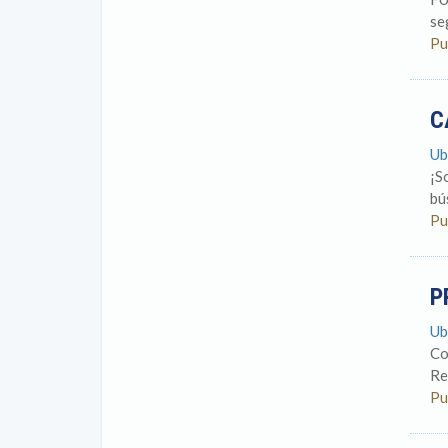
se
Pu
C
Ub
¡S
bú
Pu
P
Ub
Co
Re
Pu