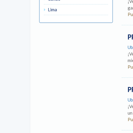
¡V
ga
Lima
Pu
P
Ub
¡V
mi
Pu
P
Ub
¡V
un
Pu