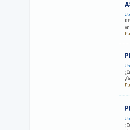
A
Ub
RE
en
Pu
P
Ub
¿E
¡Ú
Pu
P
Ub
¿E