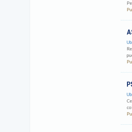
Pe
Pu
A
Ub
Re
pu
Pu
P
Ub
Ce
co
Pu