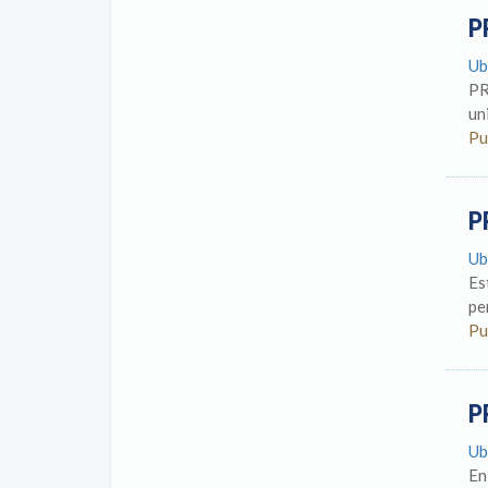
P
Ub
PR
un
Pu
P
Ub
Es
pe
Pu
P
Ub
En